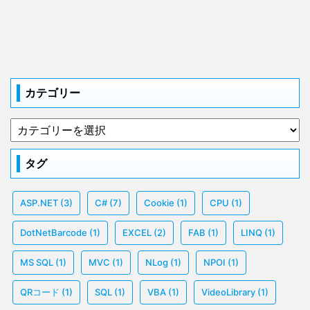
カテゴリー
タグ
ASP.NET
(3)
C#
(7)
Cookie
(1)
CPU
(1)
DotNetBarcode
(1)
EXCEL
(2)
FAB
(1)
LINQ
(1)
MS SQL
(1)
MVC
(1)
NLog
(1)
NPOI
(1)
QRコード
(1)
SQL
(1)
VBA
(1)
VideoLibrary
(1)