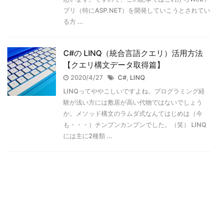
プリ（特にASP.NET）を開発していこうとされてい
る方 ...
C#の LINQ（統合言語クエリ）活用方法
【クエリ構文データ取得篇】
2020/4/27
C#
,
LINQ
LINQってややこしいですよね。プログラミング経
験が浅い方には敷居が高い代物ではないでしょう
か。メソッド構文のラムダ式なんてはじめは（今
も・・・）チンプンカンプンでした。（笑） LINQ
には主に2種類 ...