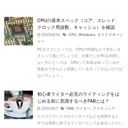
CPUの基本スペック（コア、スレッド、
クロック周波数、キャッシュ）を確認
2020/6/14
CPU
,
Windows
,
タスクマネージ
ャー
PCオタクにとっては、CPUの性能なんて何をいま
さらって感じでしょうが、仕事でしかPCを利用し
ない方にとっては、CPUって名前は知っているが、
性能まできちんと把握している方って少ないのでは
ないでしょう ...
初心者ライター必見のライティングをは
じめる前に意識するべきFABとは？
2020/6/7
FAB
,
ライター
,
ライティング
クラウドワークスやランサーズなどを利用すると、
今では簡単に誰でもライターとしてお金をいただい