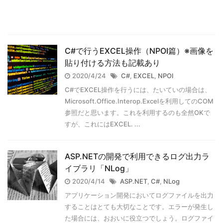
C#で行うEXCEL操作（NPOI篇）※画像を
貼り付ける方法も記載あり
2020/4/24
C#
,
EXCEL
,
NPOI
C#でEXCEL操作を行うには、たいていの場合は、
Microsoft.Office.Interop.Excelを利用してのCOM
参照だと思います。これを利用するのも全然OKで
すが、これにはEXCEL. ...
ASP.NETの開発で利用できるログ出力ラ
イブラリ「NLog」
2020/4/14
ASP.NET
,
C#
,
NLog
アプリケーション開発においてログファイルを出力
することはとても大切なことです。エラーが発生し
た場合には、おおいに役立つでしょう。ログファイ